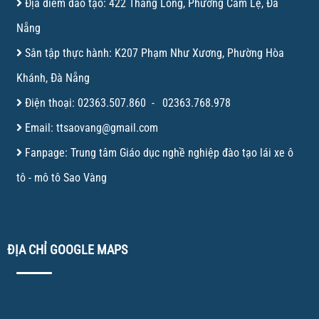
Địa điểm đào tạo: 422 Thăng Long, Phường Cẩm Lệ, Đà
Nẵng
Sân tập thực hành: K207 Phạm Như Xương, Phường Hòa
Khánh, Đà Nẵng
Điện thoại:
02363.507.860
-
02363.768.978
Email:
ttsaovang@gmail.com
Fanpage:
Trung tâm Giáo dục nghề nghiệp đào tạo lái xe ô
tô - mô tô Sao Vàng
ĐỊA CHỈ GOOGLE MAPS