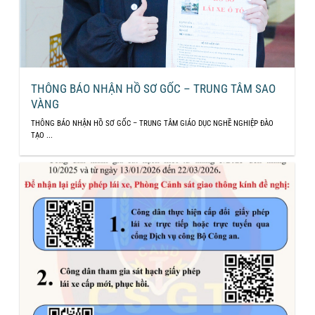
THÔNG BÁO NHẬN HỒ SƠ GỐC – TRUNG TÂM SAO
VÀNG
THÔNG BÁO NHẬN HỒ SƠ GỐC – TRUNG TÂM GIÁO DỤC NGHỀ NGHIỆP ĐÀO
TẠO ...