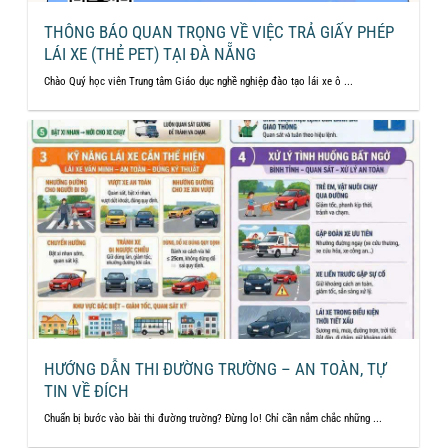
THÔNG BÁO QUAN TRỌNG VỀ VIỆC TRẢ GIẤY PHÉP
LÁI XE (THẺ PET) TẠI ĐÀ NẴNG
Chào Quý học viên Trung tâm Giáo dục nghề nghiệp đào tạo lái xe ô ...
HƯỚNG DẪN THI ĐƯỜNG TRƯỜNG – AN TOÀN, TỰ
TIN VỀ ĐÍCH
Chuẩn bị bước vào bài thi đường trường? Đừng lo! Chỉ cần nắm chắc những ...