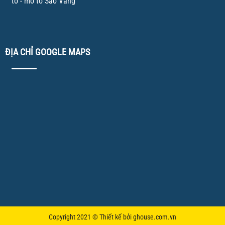
tô - mô tô Sao Vàng
ĐỊA CHỈ GOOGLE MAPS
Copyright 2021 © Thiết kế bởi ghouse.com.vn