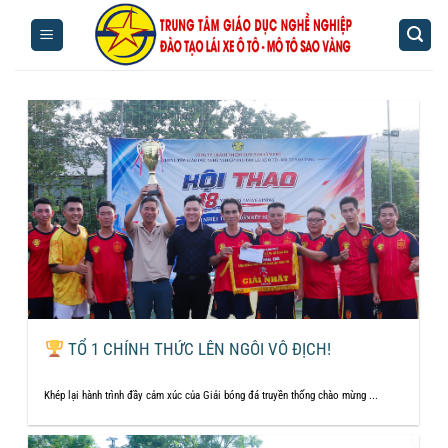
Bỏ
qua
nội
dung
TỔ 1 CHÍNH THỨC LÊN NGÔI VÔ ĐỊCH!
Khép lại hành trình đầy cảm xúc của Giải bóng đá truyền thống chào mừng ...