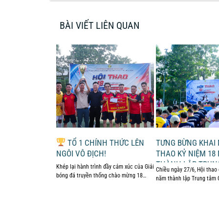
BÀI VIẾT LIÊN QUAN
 QUAN TRỌNG
TỔ 1 CHÍNH THỨC LÊN
TƯNG BỪNG KHAI 
 GIẤY PHÉP LÁI
NGÔI VÔ ĐỊCH!
THAO KỶ NIỆM 18
) TẠI ĐÀ NẴNG
THÀNH LẬP TRUN
Khép lại hành trình đầy cảm xúc của Giải
n Trung tâm Giáo dục
Chiều ngày 27/6, Hội tha
SAO VÀNG
bóng đá truyền thống chào mừng 18
o lái xe ô tô – mô tô
năm thành lập Trung tâm 
năm thành lập Trung ...
nghiệp đào tạo lái ...