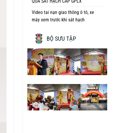
QUẢ SÁT HẠCH CẤP GPLX
Video tai nạn giao thông ô tô, xe
máy xem trước khi sát hạch
BỘ SƯU TẬP