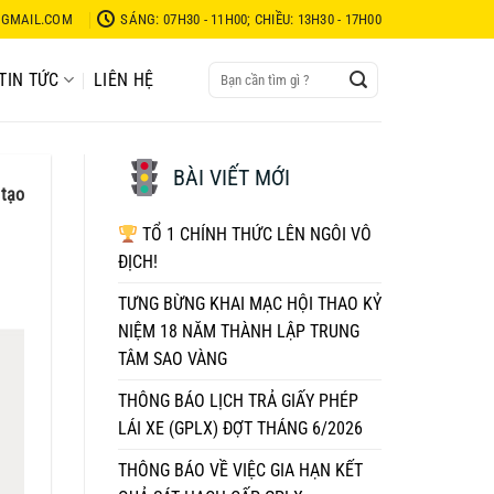
GMAIL.COM
SÁNG: 07H30 - 11H00; CHIỀU: 13H30 - 17H00
TIN TỨC
LIÊN HỆ
BÀI VIẾT MỚI
 tạo
TỔ 1 CHÍNH THỨC LÊN NGÔI VÔ
ĐỊCH!
TƯNG BỪNG KHAI MẠC HỘI THAO KỶ
NIỆM 18 NĂM THÀNH LẬP TRUNG
TÂM SAO VÀNG
THÔNG BÁO LỊCH TRẢ GIẤY PHÉP
LÁI XE (GPLX) ĐỢT THÁNG 6/2026
THÔNG BÁO VỀ VIỆC GIA HẠN KẾT