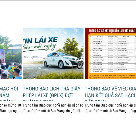
MẠC HỘI
THÔNG BÁO LỊCH TRẢ GIẤY
THÔNG BÁO VỀ VIỆC GI
 NĂM
PHÉP LÁI XE (GPLX) ĐỢT
HẠN KẾT QUẢ SÁT HẠC
G TÂM
THÁNG 6/2026
CẤP GPLX
o chào mừng 18
Trung tâm Giáo dục nghề nghiệp đào tạo
Trung tâm Giáo dục nghề nghiệp đ
Giáo dục nghề
lái xe ô tô – mô tô Sao Vàng xin gửi lời
lái xe ô tô – mô tô Sao Vàng thông
...
Hiện ...