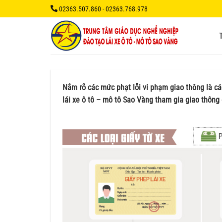
Bỏ
02363.507.860 - 02363.768.978
qua
nội
dung
Nắm rõ các mức phạt lỗi vi phạm giao thông là cá
lái xe ô tô – mô tô Sao Vàng tham gia giao thông