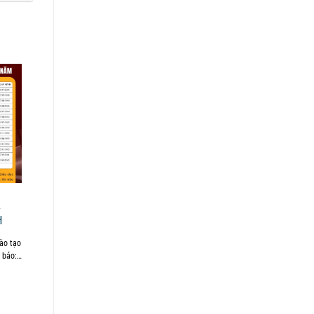
A
H
ào tạo
 báo: