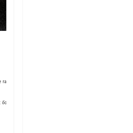
e ra
t ốc