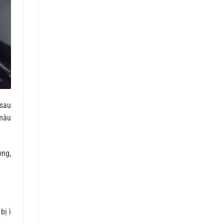
 sau
 màu
ông,
bị ì