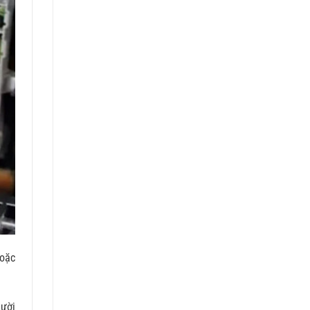
hoặc
gười