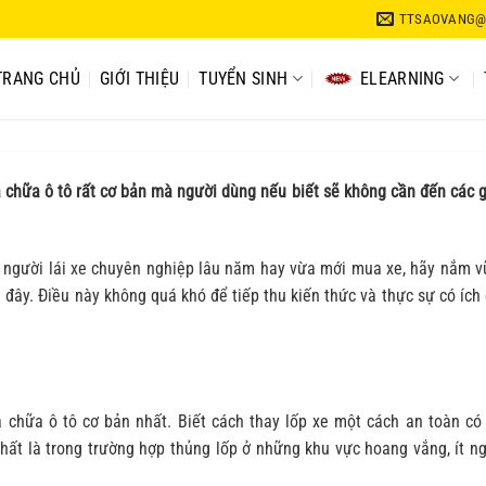
TTSAOVANG@
TRANG CHỦ
GIỚI THIỆU
TUYỂN SINH
ELEARNING
a chữa ô tô rất cơ bản mà người dùng nếu biết sẽ không cần đến các 
t người lái xe chuyên nghiệp lâu năm hay vừa mới mua xe, hãy nắm 
 đây. Điều này không quá khó để tiếp thu kiến thức và thực sự có ích
 chữa ô tô cơ bản nhất. Biết cách thay lốp xe một cách an toàn có
 nhất là trong trường hợp thủng lốp ở những khu vực hoang vắng, ít n