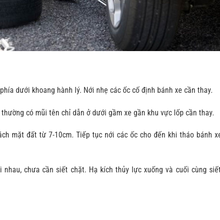
phía dưới khoang hành lý. Nới nhẹ các ốc cố định bánh xe cần thay.
rí thường có mũi tên chỉ dẫn ở dưới gầm xe gần khu vực lốp cần thay.
ch mặt đất từ 7-10cm. Tiếp tục nới các ốc cho đến khi tháo bánh x
i nhau, chưa cần siết chặt. Hạ kích thủy lực xuống và cuối cùng siế