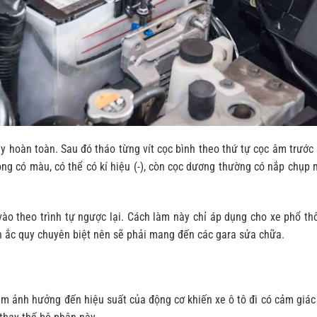
áy hoàn toàn. Sau đó tháo từng vít cọc bình theo thứ tự cọc âm trước
g có màu, có thể có kí hiệu (-), còn cọc dương thường có nắp chụp
vào theo trình tự ngược lại. Cách làm này chỉ áp dụng cho xe phổ th
h ắc quy chuyên biệt nên sẽ phải mang đến các gara sửa chữa.
àm ảnh hưởng đến hiệu suất của động cơ khiến xe ô tô đi có cảm giác 