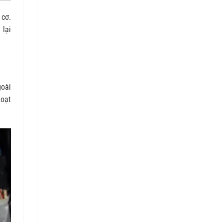
 cơ.
 lại
goài
hoạt