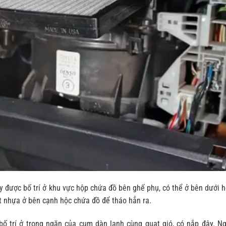
ày được bố trí ở khu vực hộp chứa đồ bên ghế phụ, có thể ở bên dưới 
t nhựa ở bên cạnh hộc chứa đồ để tháo hẳn ra.
bố trí ở trong ngăn của cụm dàn lạnh cùng quạt gió, có nắp đậy. N