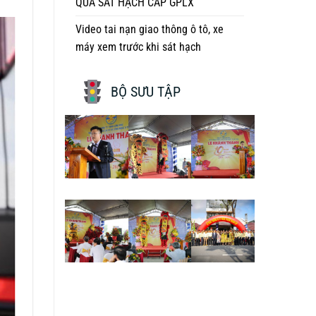
QUẢ SÁT HẠCH CẤP GPLX
Video tai nạn giao thông ô tô, xe
máy xem trước khi sát hạch
BỘ SƯU TẬP