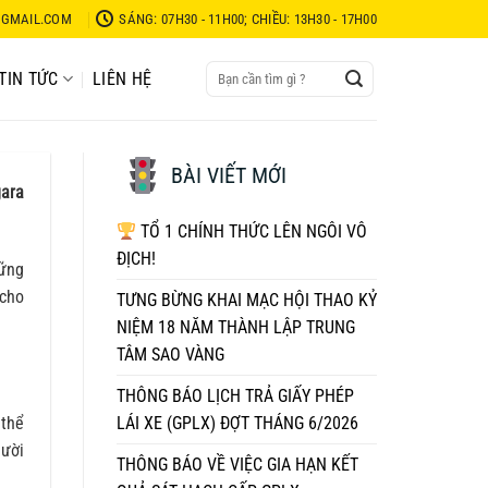
GMAIL.COM
SÁNG: 07H30 - 11H00; CHIỀU: 13H30 - 17H00
TIN TỨC
LIÊN HỆ
BÀI VIẾT MỚI
gara
TỔ 1 CHÍNH THỨC LÊN NGÔI VÔ
ĐỊCH!
vững
 cho
TƯNG BỪNG KHAI MẠC HỘI THAO KỶ
NIỆM 18 NĂM THÀNH LẬP TRUNG
TÂM SAO VÀNG
THÔNG BÁO LỊCH TRẢ GIẤY PHÉP
LÁI XE (GPLX) ĐỢT THÁNG 6/2026
 thể
gười
THÔNG BÁO VỀ VIỆC GIA HẠN KẾT