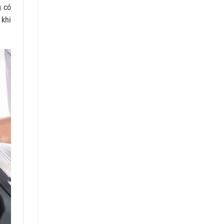
g có
 khi